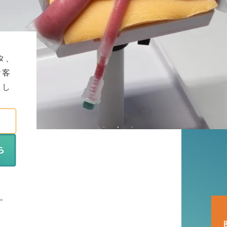
タ、
お客
たし
-