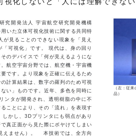
可視化しないと「人には理解できない
研究開発法人 宇宙航空研究開発機構
タを用いた立体可視化技術に関する共同特
人が見ることのできない現象を「見え
が「可視化」です。 現代は、身の回り
、そのデバイスで「何が見えるようにな
す。航空宇宙分野では、航空機・宇宙機
重要です。より現象を正確に伝えるため
での計算結果は、数字の羅列のため可視
（左：従来
きない」ものです。近年、多色を同時に
品）
プリンタが開発され、透明樹脂の中に不
することにより、その「流れ」を表現す
。しかし、3Dプリンタにも弱点があり
折で真正面から見た際にボヤけてしまい
に見えません）。 本技術では、全方向