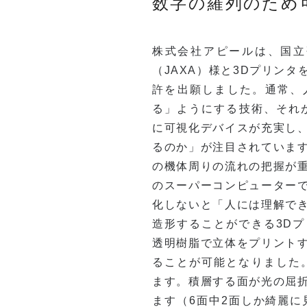
数字の羅列のため
株式会社アピールは、国立
（JAXA）様と3Dプリン
許を出願しました。通常、
る」ようにする技術、それ
に可視化デバイスが充実し
るのか」が注目されていま
の機体周りの流れの把握が
のスーパーコンピューター
化しないと「人には理解で
造形することができる3D
透明樹脂で立体をプリント
ることが可能となりました
ます。積層する面が光の屈
ます（6面中2面しか綺麗